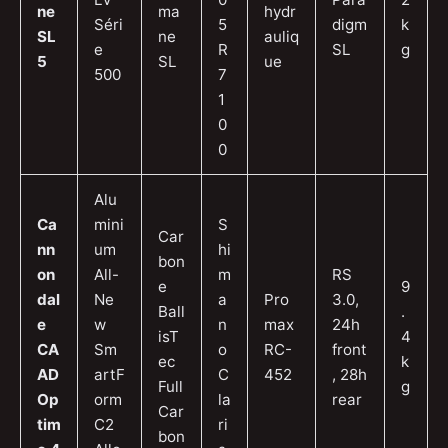
ne
ma
hydr
Séri
5
digm
k
SL
ne
auliq
e
R
SL
g
5
SL
ue
500
7
1
0
0
Alu
Ca
mini
S
Car
nn
um
hi
bon
on
All-
m
RS
e
9
dal
Ne
a
Pro
3.0,
Ball
.
e
w
n
max
24h
isT
4
CA
Sm
o
RC-
front
ec
k
AD
artF
C
452
, 28h
Full
g
Op
orm
la
rear
Car
tim
C2
ri
bon