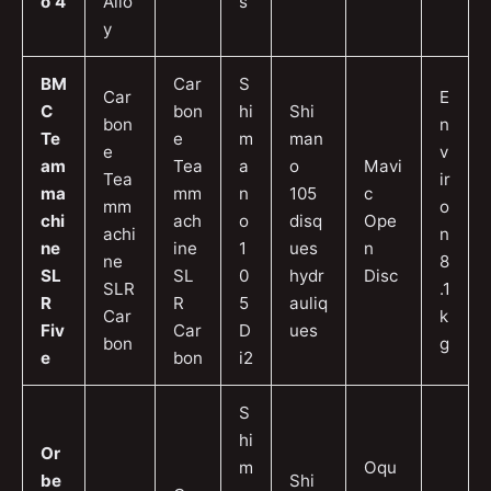
o 4
Allo
s
y
BM
Car
S
Car
E
C
bon
hi
Shi
bon
n
Te
e
m
man
e
v
am
Tea
a
o
Mavi
Tea
ir
ma
mm
n
105
c
mm
o
chi
ach
o
disq
Ope
achi
n
ne
ine
1
ues
n
ne
8
SL
SL
0
hydr
Disc
SLR
.1
R
R
5
auliq
Car
k
Fiv
Car
D
ues
bon
g
e
bon
i2
S
hi
Or
m
Oqu
be
Shi