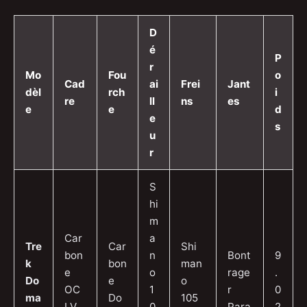
D
é
P
r
Mo
Fou
o
Cad
ai
Frei
Jant
dèl
rch
i
re
ll
ns
es
e
e
d
e
s
u
r
S
hi
m
Car
a
Tre
Car
Shi
bon
n
Bont
9
k
bon
man
e
o
rage
.
Do
e
o
OC
1
r
0
ma
Do
105
LV
0
Para
2