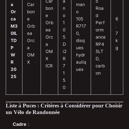
Car
a
o
a
Car
man
bon
n
Roa
Or
bon
o
e
o
d
ca
e
105
6
Orb
1
Perf
M3
Orb
R717
.
ea
0
orm
0IL
ea
0,
7
Orc
5
ance
TD
Orc
disq
k
a
D
RP4
P
a
ues
g
OM
i2
5LT
W
OM
hydr
X
R
D,
R
X
auliq
ICR
7
carb
20
ues
1
on
25
5
0
Liste à Puces : Critères à Considérer pour Choisir
un Vélo de Randonnée
Cadre
: