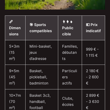
📏
👨‍👩‍👧
🎯 Sports
💶 Prix
Dimen
Public
compatibles
indicatif
sions
cible
5x3m
Mini-basket,
Familles,
999 € -
(15
jeux
débutan
1 115 €
m²)
d’adresse
ts
9x5m
Basket,
Particuli
2 180 €
(45
pickleball,
ers
- 2 600
m²)
badminton
actifs
€
10x7m
Basket 3c3,
2 899 €
Clubs,
(70
handball,
- 3 630
écoles
m²)
football
€