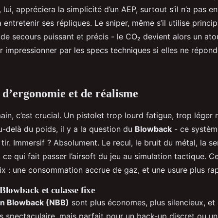
 lui, appréciera la simplicité d’un AEP, surtout s’il n’a pas e
entretenir ses répliques. Le sniper, même s’il utilise princip
 de secours puissant et précis - le CO₂ devient alors un ato
r impressionner par les specs techniques si elles ne répond
s d’ergonomie et de réalisme
ain, c’est crucial. Un pistolet trop lourd fatigue, trop lége
au-delà du poids, il y a la question du
Blowback
- ce systèm
tir. Immersif ? Absolument. Le recul, le bruit du métal, la s
t ce qui fait passer l’airsoft du jeu au simulation tactique. 
ix : une consommation accrue de gaz, et une usure plus rap
Blowback et culasse fixe
n Blowback (NBB)
sont plus économes, plus silencieux, et
 spectaculaire, mais parfait pour un back-up discret ou un