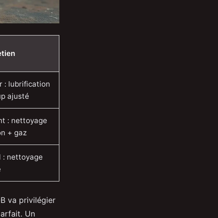
etien
 : lubrification
p ajusté
t : nettoyage
n + gaz
 : nettoyage
e
B va privilégier
arfait. Un