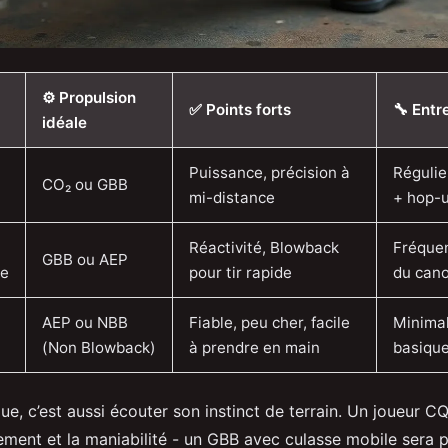
⚙️ Propulsion
✅ Points forts
🔧 Entr
idéale
Puissance, précision à
Régulier
CO₂ ou GBB
mi-distance
+ hop-u
Réactivité, Blowback
Fréquen
GBB ou AEP
le
pour tir rapide
du cano
AEP ou NBB
Fiable, peu cher, facile
Minimal
(Non Blowback)
à prendre en main
basiqu
que, c’est aussi écouter son instinct de terrain. Un joueur CQ
ement et la maniabilité - un GBB avec culasse mobile sera p