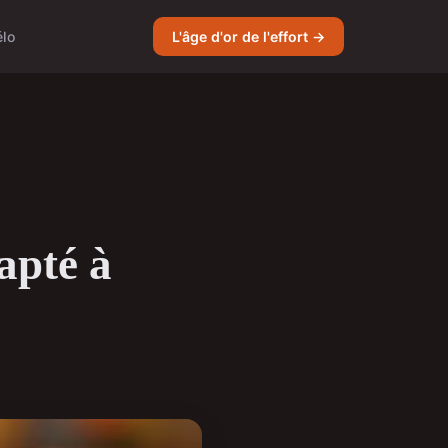
élo
L'âge d'or de l'effort →
apté à