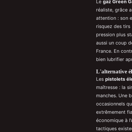
Le
gaz Green G
réaliste, grâce
attention : son 
risquez des tirs
pression plus st
aussi un coup d
France. En contr
bien lubrifier ap
L'alternative él
Les
pistolets é
maîtresse : la s
manches. Une bat
occasionnels qu
extrêmement fiab
économique à l’
tactiques existe