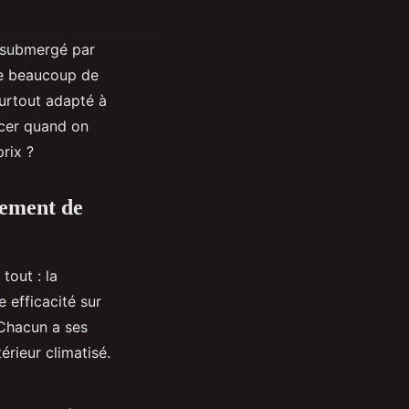
s submergé par
me beaucoup de
surtout adapté à
ncer quand on
rix ?
nement de
tout : la
e efficacité sur
. Chacun a ses
érieur climatisé.