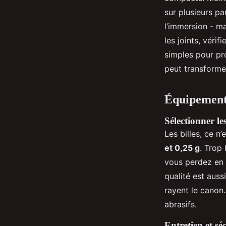
sur plusieurs pa
l’immersion - m
les joints, vérif
simples pour pro
peut transformer
Équipements
Sélectionner l
Les billes, ce n
et 0,25 g
. Trop 
vous perdez en v
qualité est auss
rayent le canon.
abrasifs.
Entretien et sé