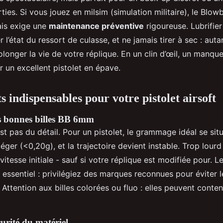
rties. Si vous jouez en milsim (simulation militaire), le Blo
ais exige une
maintenance préventive
rigoureuse. Lubrifie
ier l’état du ressort de culasse, et ne jamais tirer à sec : aut
longer la vie de votre réplique. En un clin d’œil, un manque
 un excellent pistolet en épave.
 indispensables pour votre pistolet airsoft
es bonnes billes BB 6mm
’est pas du détail. Pour un pistolet, le grammage idéal se si
léger (<0,20g), et la trajectoire devient instable. Trop lourd
itesse initiale - sauf si votre réplique est modifiée pour. L
i essentiel : privilégiez des marques reconnues pour éviter 
 Attention aux billes colorées ou fluo : elles peuvent conte
curité du matériel