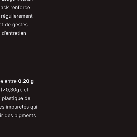
wback renforce
r régulièrement
ant de gestes
 d’entretien
tue entre
0,20 g
 (>0,30g), et
e plastique de
les impuretés qui
nir des pigments