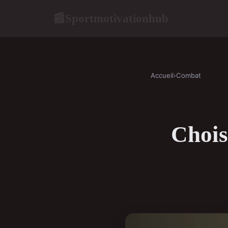
Sportmotivationhub
📰
Accueil
›
Combat
Choisi