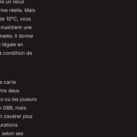
re un recul
rme réelle. Mais
 de 10°C, vous
 maintient une
nales. Il donne
te légale en
 à condition de
e carte
ntre deux
ts ou les joueurs
un GBB, mais
t s’avérer plus
urations
t
selon ses