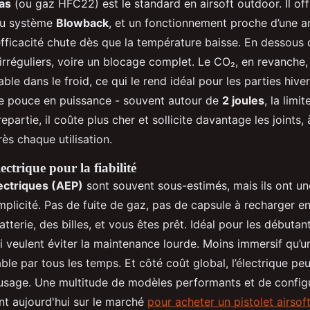
as
(ou gaz HFC22) est le standard en airsoft outdoor. Il off
 au système
Blowback
, et un fonctionnement proche d’une a
efficacité chute dès que la température baisse. En dessous
 irréguliers, voire un blocage complet. Le CO₂, en revanche,
able dans le froid, ce qui le rend idéal pour les parties hiver
e pouce en puissance - souvent autour de
2 joules
, la limi
epartie, il coûte plus cher et sollicite davantage les joints,
rès chaque utilisation.
ectrique pour la fiabilité
lectriques (AEP)
sont souvent sous-estimés, mais ils ont un
implicité. Pas de fuite de gaz, pas de capsule à recharger e
terie, des billes, et vous êtes prêt. Idéal pour les débutan
i veulent éviter la maintenance lourde. Moins immersif qu’
le par tous les temps. Et côté coût global, l’électrique peu
usage. Une multitude de modèles performants et de config
nt aujourd'hui sur le marché
pour acheter un pistolet airsof