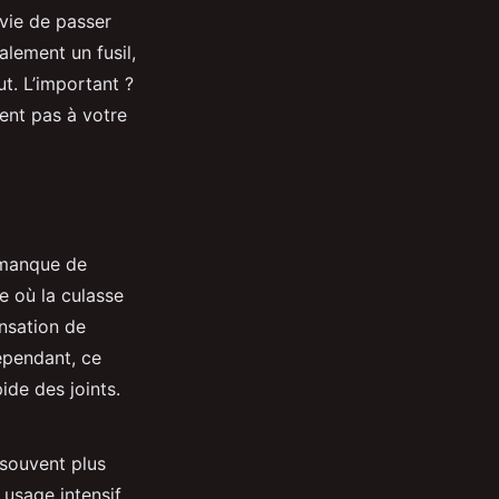
nvie de passer
alement un fusil,
ut. L’important ?
ent pas à votre
r manque de
e où la culasse
ensation de
Cependant, ce
ide des joints.
 souvent plus
 usage intensif