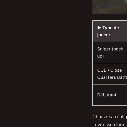
▶️ Type de
joueur
Sniper (back-
up)
CQB / Close
Quarters Batt
Débutant
Choisir sa répli
la vitesse d’arm