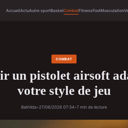
Accueil
Actu
Autre sport
Basket
Combat
Fitness
Foot
Musculation
V
COMBAT
r un pistolet airsoft ad
votre style de jeu
Bathilda
•
27/06/2026 07:34
•
7 min de lecture